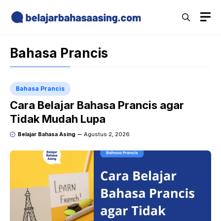
Langsung
M
ke
isi
Bahasa Prancis
Bahasa Prancis
Cara Belajar Bahasa Prancis agar
Tidak Mudah Lupa
Belajar Bahasa Asing
Agustus 2, 2026